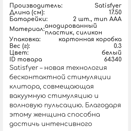
Производитель:
Satisfyer
Длина (см):
17.50
Батарейки:
2 шт., тип AAA
анодированный
Материал:
пластик, силикон
Упаковка:
картонная коробка
Вес (г):
0.3
Цвет:
белый
ID товара
64340
Satisfyer – новая технология
бесконтактной стимуляции
клитора, совмещающая
вакуумную стимуляцию и
волновую пульсацию. Благодаря
этому женщина способна
достичь интенсивного