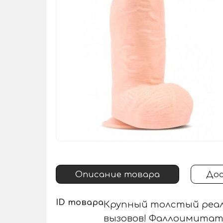
Описание товара
Дос
ID товара
Крупный толстый реал
вызовов! Фаллоимитат