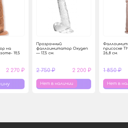
Прозрачный
Фаллоимит
ор на
фаллоимитатор Oxygen
присоске Th
some- 19,5
— 17,5 см.
26,8 см.
2 270 ₽
2 750 ₽
2 200 ₽
1 850 ₽
Нет в наличии
Нет в на