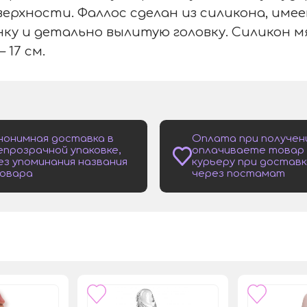
верхности. Фаллос сделан из силикона, им
ку и детально вылитую головку. Силикон мя
 17 см.
нонимная доставка в
Оплата при получен
епрозрачной упаковке,
оплачиваете товар
ез упоминания названия
курьеру при доставк
овара
через постамат