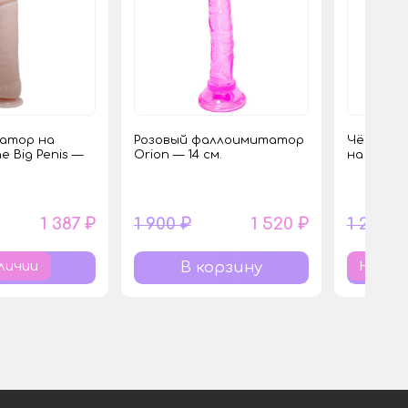
атор на
Розовый фаллоимитатор
Чёрный 
e Big Penis —
Orion — 14 см.
на присос
1 387 ₽
1 900 ₽
1 520 ₽
1 220 ₽
личии
Нет в 