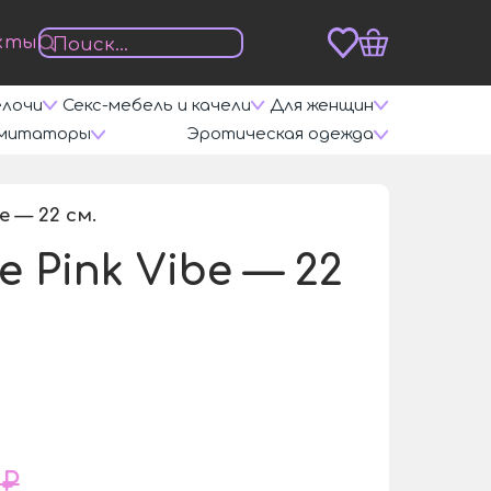
кты
елочи
Секс-мебель и качели
Для женщин
митаторы
Эротическая одежда
 — 22 см.
/
Pink Vibe — 22
 ₽