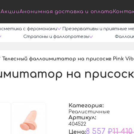
Акции
Анонимная доставка и оплата
Конта
осметика с феромонами
Презервативы и приятные м
Страпоны и фаллопротезы
Фаллои
Телесный фаллоимитатор на присоске Pink Vibe
/
митатор на присоске 
Категория:
Реалистичные
Артикул:
404522
8 557 ₽
11 410
Цена: