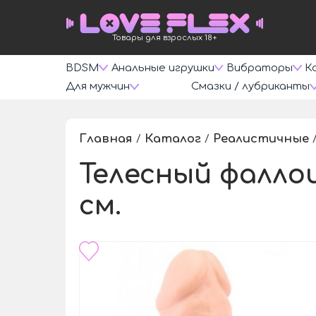
Товары для взрослых 18+
BDSM
Анальные игрушки
Вибраторы
К
Для мужчин
Смазки / лубриканты
Главная
Каталог
Реалистичные
/
/
Телесный фаллои
см.