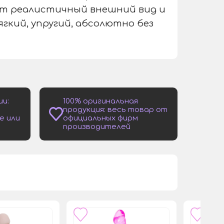
еет реалистичный внешний вид и
гкий, упругий, абсолютно без
ии:
100% оригинальная
продукция: весь товар от
е или
официальных фирм
производителей