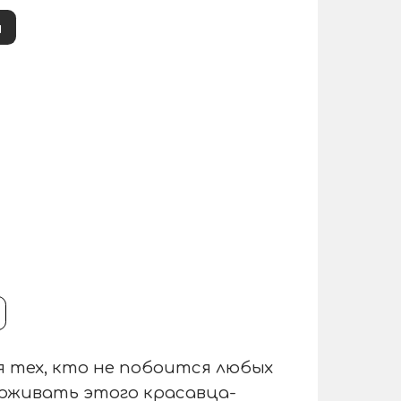
и
тех, кто не побоится любых
рживать этого красавца-