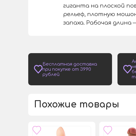
гиганта на плоской по
рельеф, плотную мошон
запаха. Рабочая длина —
А
Бесплатная доставка
н
при покупке от 3990
б
рублей
т
Похожие товары