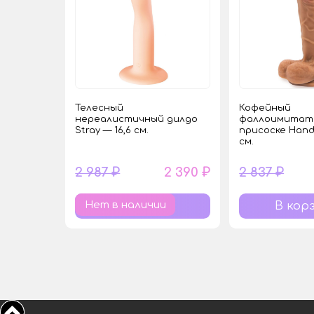
Телесный
Кофейный
нереалистичный дилдо
фаллоимитат
Stray — 16,6 см.
присоске Hand
см.
2 987 ₽
2 390 ₽
2 837 ₽
Нет в наличии